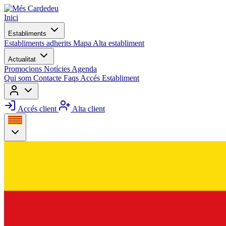
Inici
Establiments
Establiments adherits
Mapa
Alta establiment
Actualitat
Promocions
Notícies
Agenda
Qui som
Contacte
Faqs
Accés Establiment
Accés client
Alta client