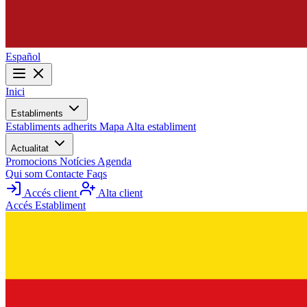
Español
Inici
Establiments
Establiments adherits
Mapa
Alta establiment
Actualitat
Promocions
Notícies
Agenda
Qui som
Contacte
Faqs
Accés client
Alta client
Accés Establiment