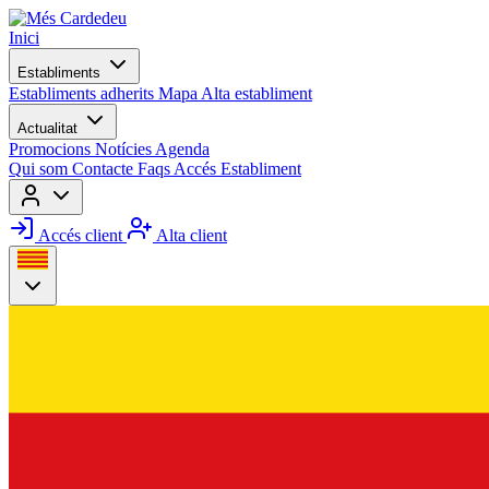
Inici
Establiments
Establiments adherits
Mapa
Alta establiment
Actualitat
Promocions
Notícies
Agenda
Qui som
Contacte
Faqs
Accés Establiment
Accés client
Alta client