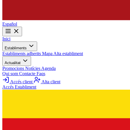
Español
Inici
Establiments
Establiments adherits
Mapa
Alta establiment
Actualitat
Promocions
Notícies
Agenda
Qui som
Contacte
Faqs
Accés client
Alta client
Accés Establiment