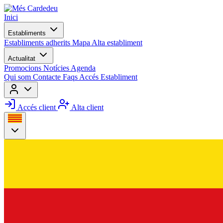
Inici
Establiments
Establiments adherits
Mapa
Alta establiment
Actualitat
Promocions
Notícies
Agenda
Qui som
Contacte
Faqs
Accés Establiment
Accés client
Alta client