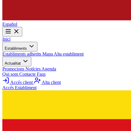
Español
Inici
Establiments
Establiments adherits
Mapa
Alta establiment
Actualitat
Promocions
Notícies
Agenda
Qui som
Contacte
Faqs
Accés client
Alta client
Accés Establiment